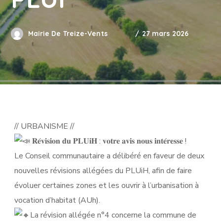
Mairie De Treize-Vents
27 mars 2026
// URBANISME //
𝐑𝐞́𝐯𝐢𝐬𝐢𝐨𝐧 𝐝𝐮 𝐏𝐋𝐔𝐢𝐇 : 𝐯𝐨𝐭𝐫𝐞 𝐚𝐯𝐢𝐬 𝐧𝐨𝐮𝐬 𝐢𝐧𝐭𝐞́𝐫𝐞𝐬𝐬𝐞 !
Le Conseil communautaire a délibéré en faveur de deux
nouvelles révisions allégées du PLUiH, afin de faire
évoluer certaines zones et les ouvrir à l’urbanisation à
vocation d’habitat (AUh).
La révision allégée n°4 concerne la commune de