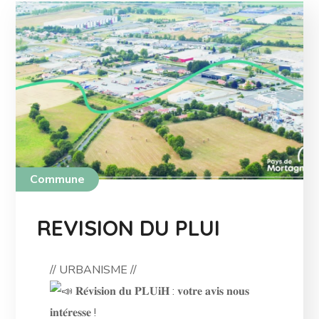
Commune
REVISION DU PLUI
// URBANISME //
𝐑𝐞́𝐯𝐢𝐬𝐢𝐨𝐧 𝐝𝐮 𝐏𝐋𝐔𝐢𝐇 : 𝐯𝐨𝐭𝐫𝐞 𝐚𝐯𝐢𝐬 𝐧𝐨𝐮𝐬
𝐢𝐧𝐭𝐞́𝐫𝐞𝐬𝐬𝐞 !