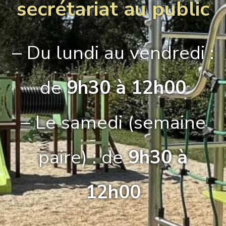
secrétariat au public
– Du lundi au vendredi :
de
9h30 à 12h00
– Le samedi (semaine
paire) : de
9h30 à
12h00