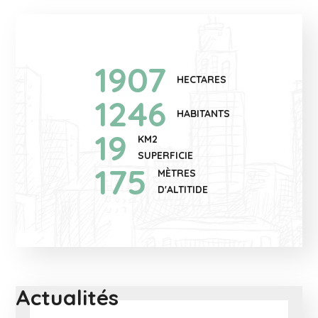
1907
HECTARES
1246
HABITANTS
19
KM2
SUPERFICIE
175
MÈTRES
D'ALTITIDE
Actualités