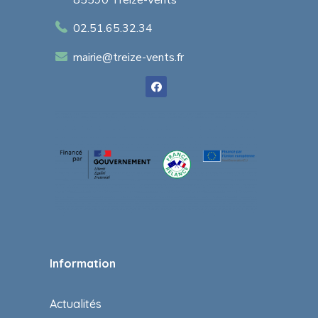
85590 Treize-Vents
02.51.65.32.34
mairie@treize-vents.fr
Information
Actualités