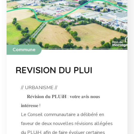
Commune
REVISION DU PLUI
// URBANISME //
𝐑𝐞́𝐯𝐢𝐬𝐢𝐨𝐧 𝐝𝐮 𝐏𝐋𝐔𝐢𝐇 : 𝐯𝐨𝐭𝐫𝐞 𝐚𝐯𝐢𝐬 𝐧𝐨𝐮𝐬
𝐢𝐧𝐭𝐞́𝐫𝐞𝐬𝐬𝐞 !
Le Conseil communautaire a délibéré en
faveur de deux nouvelles révisions allégées
du PLUiH, afin de faire évoluer certaines