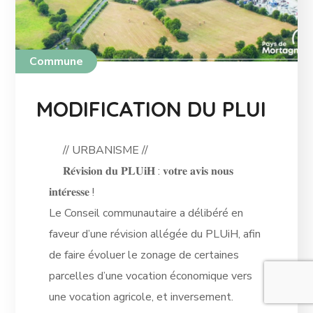
Commune
MODIFICATION DU PLUI
// URBANISME //
𝐑𝐞́𝐯𝐢𝐬𝐢𝐨𝐧 𝐝𝐮 𝐏𝐋𝐔𝐢𝐇 : 𝐯𝐨𝐭𝐫𝐞 𝐚𝐯𝐢𝐬 𝐧𝐨𝐮𝐬
𝐢𝐧𝐭𝐞́𝐫𝐞𝐬𝐬𝐞 !
Le Conseil communautaire a délibéré en
faveur d’une révision allégée du PLUiH, afin
de faire évoluer le zonage de certaines
parcelles d’une vocation économique vers
une vocation agricole, et inversement.