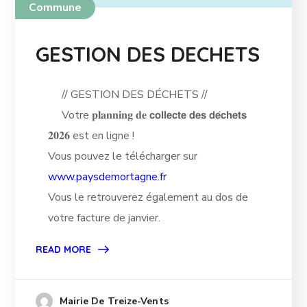
Commune
GESTION DES DECHETS
// GESTION DES DÉCHETS //
Votre 𝐩𝐥𝐚𝐧𝐧𝐢𝐧𝐠 𝐝𝐞 𝗰𝗼𝗹𝗹𝗲𝗰𝘁𝗲 𝗱𝗲𝘀 𝗱𝗲́𝗰𝗵𝗲𝘁𝘀
𝟐𝟎𝟐𝟔 est en ligne !
Vous pouvez le télécharger sur
www.paysdemortagne.fr
Vous le retrouverez également au dos de
votre facture de janvier.
READ MORE
Mairie De Treize-Vents