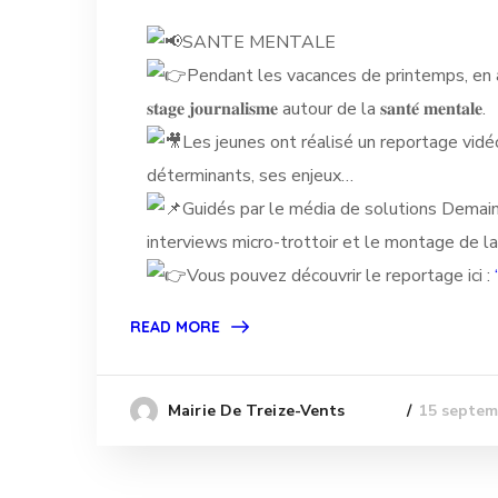
SANTE MENTALE
Pendant les vacances de printemps, en a
𝐬
𝐭𝐚𝐠𝐞 𝐣𝐨𝐮𝐫𝐧𝐚𝐥𝐢𝐬𝐦𝐞 autour de la 𝐬𝐚𝐧𝐭𝐞́ 𝐦𝐞𝐧𝐭𝐚𝐥𝐞.
Les jeunes ont réalisé un reportage vidé
déterminants, ses enjeux…
Guidés par le média de solutions Demain 
interviews micro-trottoir et le montage de la
Vous pouvez découvrir le reportage ici :
READ MORE
15 septem
Mairie De Treize-Vents