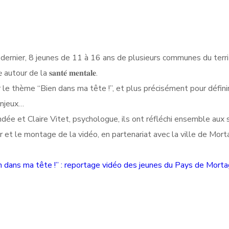
 dernier, 8 jeunes de 11 à 16 ans de plusieurs communes du terri
𝐦𝐞 autour de la 𝐬𝐚𝐧𝐭𝐞́ 𝐦𝐞𝐧𝐭𝐚𝐥𝐞.
 le thème “Bien dans ma tête !”, et plus précisément pour défini
enjeux…
ée et Claire Vitet, psychologue, ils ont réfléchi ensemble aux 
ir et le montage de la vidéo, en partenariat avec la ville de Mor
n dans ma tête !” : reportage vidéo des jeunes du Pays de Morta