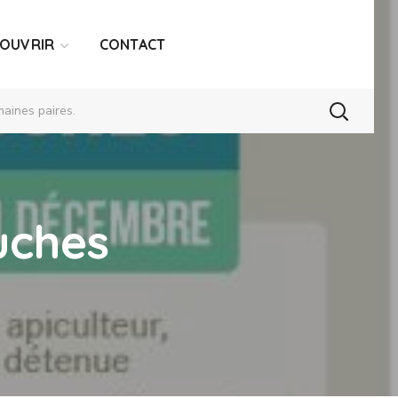
COUVRIR
CONTACT
aines paires.
uches