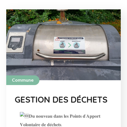
Commune
GESTION DES DÉCHETS
𝐃𝐮 𝐧𝐨𝐮𝐯𝐞𝐚𝐮 𝐝𝐚𝐧𝐬 𝐥𝐞𝐬 𝐏𝐨𝐢𝐧𝐭𝐬 𝐝’𝐀𝐩𝐩𝐨𝐫𝐭
𝐕𝐨𝐥𝐨𝐧𝐭𝐚𝐢𝐫𝐞 𝐝𝐞 𝐝𝐞́𝐜𝐡𝐞𝐭𝐬.